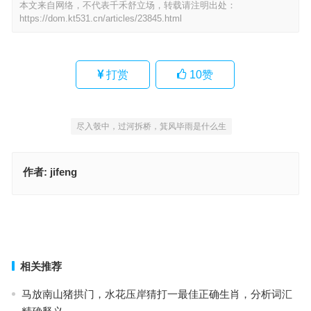
本文来自网络，不代表千禾舒立场，转载请注明出处：
https://dom.kt531.cn/articles/23845.html
打赏
10
赞
尽入彀中，过河拆桥，箕风毕雨是什么生
作者:
jifeng
箕风毕雨是什么生肖，公布成语解析作答
两碗卤肉饭，再来份鸡蛋汤指是代表什么生肖，最优成语解答释义
上一篇
下一篇
相关推荐
马放南山猪拱门，水花压岸猜打一最佳正确生肖，分析词汇