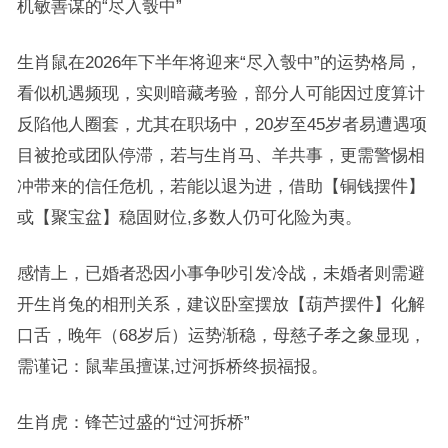
机敏善谋的“尽入彀中”
生肖鼠在2026年下半年将迎来“尽入彀中”的运势格局，
看似机遇频现，实则暗藏考验，部分人可能因过度算计
反陷他人圈套，尤其在职场中，20岁至45岁者易遭遇项
目被抢或团队停滞，若与生肖马、羊共事，更需警惕相
冲带来的信任危机，若能以退为进，借助【铜钱摆件】
或【聚宝盆】稳固财位,多数人仍可化险为夷。
感情上，已婚者恐因小事争吵引发冷战，未婚者则需避
开生肖兔的相刑关系，建议卧室摆放【葫芦摆件】化解
口舌，晚年（68岁后）运势渐稳，母慈子孝之象显现，
需谨记：鼠辈虽擅谋,过河拆桥终损福报。
生肖虎：锋芒过盛的“过河拆桥”