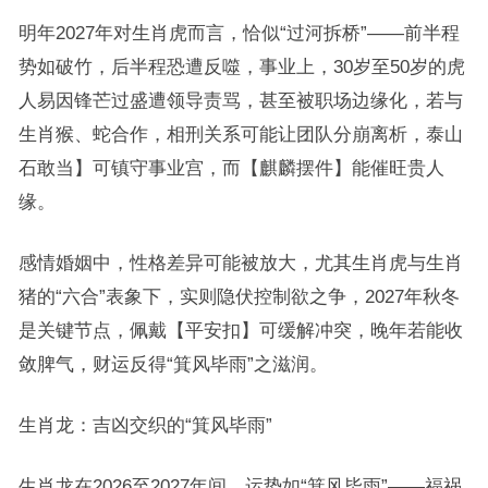
明年2027年对生肖虎而言，恰似“过河拆桥”——前半程
势如破竹，后半程恐遭反噬，事业上，30岁至50岁的虎
人易因锋芒过盛遭领导责骂，甚至被职场边缘化，若与
生肖猴、蛇合作，相刑关系可能让团队分崩离析，泰山
石敢当】可镇守事业宫，而【麒麟摆件】能催旺贵人
缘。
感情婚姻中，性格差异可能被放大，尤其生肖虎与生肖
猪的“六合”表象下，实则隐伏控制欲之争，2027年秋冬
是关键节点，佩戴【平安扣】可缓解冲突，晚年若能收
敛脾气，财运反得“箕风毕雨”之滋润。
生肖龙：吉凶交织的“箕风毕雨”
生肖龙在2026至2027年间，运势如“箕风毕雨”——福祸