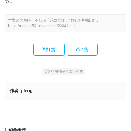
数。
本文来自网络，不代表千禾舒立场，转载请注明出处：
https://dom.kt531.cn/articles/23841.html
打赏
4
赞
过河拆桥指是代表什么生
作者:
jifeng
箕风毕雨指什么生肖，成语释义落实解答
尽入彀中猜打一最佳正确生肖，阐释释义落实词汇
上一篇
下一篇
相关推荐