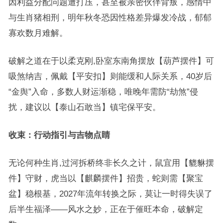
因利益分配问题遭打压，甚至被亲密伙伴背叛，感情中
与生肖猪相刑，明年秋冬恐因性格差异爆发冷战，郁郁
寡欢数月难解。
破解之道在于以柔克刚,卧室东南角摆放【葫芦摆件】可
吸煞纳吉，佩戴【平安扣】则能缓和人际关系，40岁后
“金舆”入命，多数人财运渐稳，唯晚年需防“劫煞”侵
扰，建议以【泰山石敢当】镇宅保平安。
收束：行动指引与吉物点睛
无论何种生肖,过河拆桥终非长久之计，鼠宜用【貔貅摆
件】守财，虎当以【麒麟摆件】招贵，蛇则需【聚宝
盆】稳根基，2027年流年转换之际，莫让一时得失误了
后半生福泽——风水之妙，正在于催旺本命，破解定