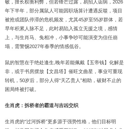
敏，擅长权衡利弊，但若锋芒过露，易招人诟病，2026
年下半年，部分属鼠人可能因职场算计遭遇反噬，项目
被抢或团队停滞的危机频发，尤其45岁至55岁群体，若
早年积累人脉不足，此时易陷入孤立无援之境，感情
上，与生肖马、兔相冲，小事争吵可能演变为信任崩
塌，需警惕2027年春季的情感低谷。
鼠的智慧在于绝处逢生,晚年若能佩戴【五帝钱】化解是
非，或于书房摆放【文昌塔】催旺文曲星，事业可重现
转机，50岁后，部分人得“天乙贵人”相助，破财不止的
困局终被打破。
生肖虎：拆桥者的霸道与吉凶交织
生肖虎的“过河拆桥”更多源于强势性格，他们目标明