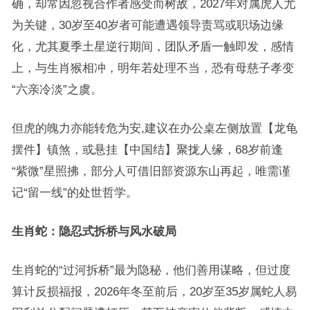
确，却常因忽视合作者感受而树敌，2027年对属虎人尤
为关键，30岁至40岁者可能遭遇领导责骂或职场边缘
化，尤其夏季土星逆行期间，团队矛盾一触即发，感情
上，与生肖猴相冲，明年若处理不当，恐有母慈子孝变
“六亲冷淡”之虞。
但虎的魄力亦能转危为安,建议在办公桌左侧放置【龙龟
摆件】镇煞，或悬挂【中国结】聚拢人缘，68岁前逢
“紫微”星照拂，部分人可借旧部资源东山再起，唯需谨
记“留一线”的处世哲学。
生肖蛇：隐忍式拆桥与风水破局
生肖蛇的“过河拆桥”最为隐秘，他们善用谋略，但过度
算计反损福报，2026年冬至前后，20岁至35岁属蛇人易