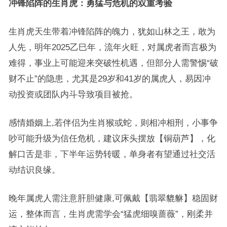
冲锋陷阵的生肖虎：勇猛与危机的双重考验
生肖虎天生带着冲锋陷阵的魄力，犹如山林之王，敢为
人先，明年2025乙巳年，流年火旺，对属虎者而言极为
难得，事业上可能迎来突破性机遇，但部分人需警惕“破
财不止”的隐患，尤其是29岁和41岁的属虎人，易因冲
动投资或团队内斗导致项目被抢。
感情婚姻上,若伴侣为生肖猴或蛇，则相冲相刑，小事争
吵可能升级为信任危机，建议床头摆放【铜葫芦】，化
解口舌是非，下半年运势转暖，单身者有望通过社交活
动结识良缘。
晚年属虎人需注意肝胆健康,可佩戴【翡翠貔貅】稳固财
运，整体而言，生肖虎需学会“猛虎细嗅蔷薇”，刚柔并