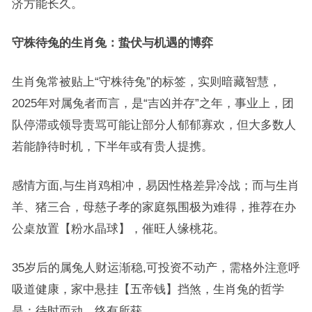
济方能长久。
守株待兔的生肖兔：蛰伏与机遇的博弈
生肖兔常被贴上“守株待兔”的标签，实则暗藏智慧，
2025年对属兔者而言，是“吉凶并存”之年，事业上，团
队停滞或领导责骂可能让部分人郁郁寡欢，但大多数人
若能静待时机，下半年或有贵人提携。
感情方面,与生肖鸡相冲，易因性格差异冷战；而与生肖
羊、猪三合，母慈子孝的家庭氛围极为难得，推荐在办
公桌放置【粉水晶球】，催旺人缘桃花。
35岁后的属兔人财运渐稳,可投资不动产，需格外注意呼
吸道健康，家中悬挂【五帝钱】挡煞，生肖兔的哲学
是：待时而动，终有所获。