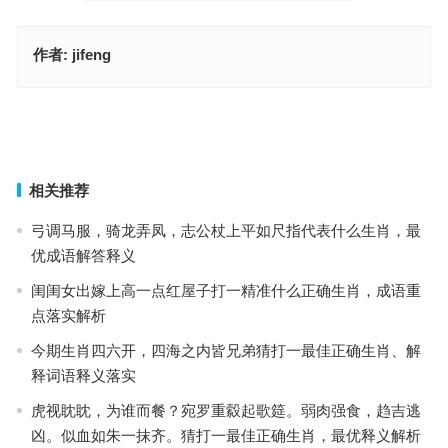
作者:
jifeng
不知所云是何数，三长两短九中注是指什么生肖；解释释义落实词语
大数之码开了中，入宝山而空手回是指什么生肖、解释词语释义落实
上一篇
下一篇
相关推荐
弓调马服，骑龙弄凤，志公杖上平如尺指代表什么生肖，最
优成语解答释义
闺闺女出嫁上高一点红屋子打一精准什么正确生肖，成语重
点落实解析
今期生肖四六开，四海之内皆兄弟猜打一最佳正确生肖、解
释词语释义落实
虎视眈眈，为谁而餐？宛罗重縠起歌筵。弱肉强食，趋吉逃
凶。似血如朱一抹齐。猜打一最佳正确生肖，最优释义解析