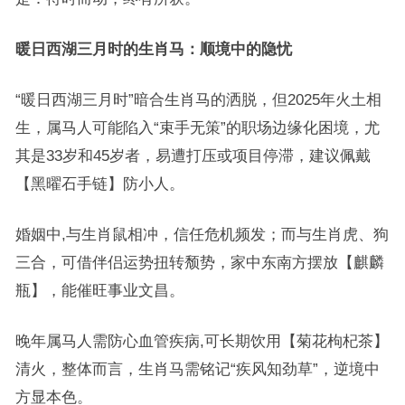
暖日西湖三月时的生肖马：顺境中的隐忧
“暖日西湖三月时”暗合生肖马的洒脱，但2025年火土相
生，属马人可能陷入“束手无策”的职场边缘化困境，尤
其是33岁和45岁者，易遭打压或项目停滞，建议佩戴
【黑曜石手链】防小人。
婚姻中,与生肖鼠相冲，信任危机频发；而与生肖虎、狗
三合，可借伴侣运势扭转颓势，家中东南方摆放【麒麟
瓶】，能催旺事业文昌。
晚年属马人需防心血管疾病,可长期饮用【菊花枸杞茶】
清火，整体而言，生肖马需铭记“疾风知劲草”，逆境中
方显本色。