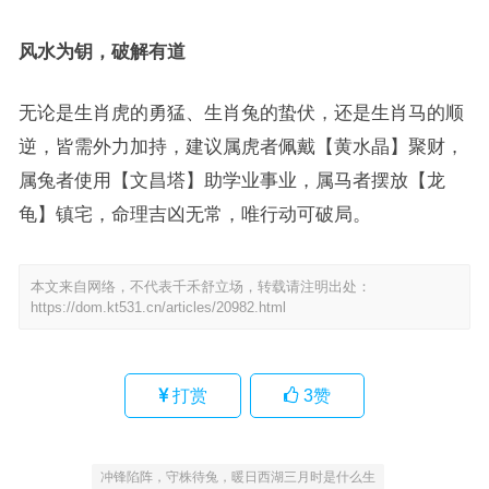
风水为钥，破解有道
无论是生肖虎的勇猛、生肖兔的蛰伏，还是生肖马的顺
逆，皆需外力加持，建议属虎者佩戴【黄水晶】聚财，
属兔者使用【文昌塔】助学业事业，属马者摆放【龙
龟】镇宅，命理吉凶无常，唯行动可破局。
本文来自网络，不代表千禾舒立场，转载请注明出处：
https://dom.kt531.cn/articles/20982.html
打赏
3
赞
冲锋陷阵，守株待兔，暖日西湖三月时是什么生