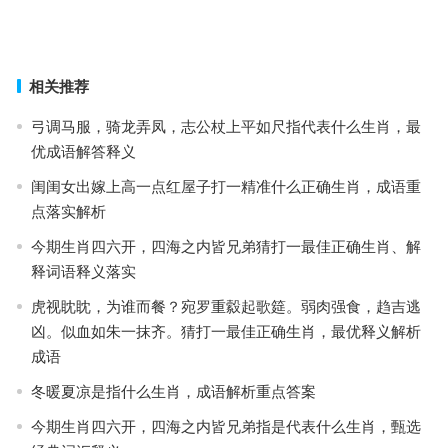
翘首以待是指什么生肖，打一最佳准确生肖
上一篇
下一篇
相关推荐
弓调马服，骑龙弄凤，志公杖上平如尺指代表什么生肖，最
优成语解答释义
闺闺女出嫁上高一点红屋子打一精准什么正确生肖，成语重
点落实解析
今期生肖四六开，四海之内皆兄弟猜打一最佳正确生肖、解
释词语释义落实
虎视眈眈，为谁而餐？宛罗重縠起歌筵。弱肉强食，趋吉逃
凶。似血如朱一抹齐。猜打一最佳正确生肖，最优释义解析
成语
冬暖夏凉是指什么生肖，成语解析重点答案
今期生肖四六开，四海之内皆兄弟指是代表什么生肖，甄选