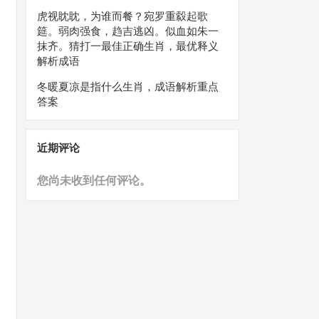
虎视眈眈，为谁而餐？宛罗重縠起歌
筵。弱肉强食，趋吉逃凶。似血如朱一
抹齐。猜打一最佳正确生肖，最优释义
解析成语
冬暖夏凉是指什么生肖，成语解析重点
答案
近期评论
您尚未收到任何评论。