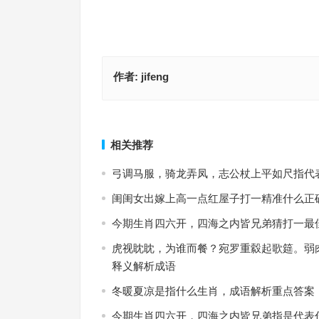
作者:
jifeng
今期生肖三五加，腊月菊花傲霜雪指是什么生肖、
扬名后世指是代表什么生肖，最佳成语释义作答
词语落实
上一篇
相关推荐
弓调马服，骑龙弄凤，志公杖上平如尺指代
闺闺女出嫁上高一点红屋子打一精准什么正
今期生肖四六开，四海之内皆兄弟猜打一最
虎视眈眈，为谁而餐？宛罗重縠起歌筵。弱
释义解析成语
冬暖夏凉是指什么生肖，成语解析重点答案
今期生肖四六开，四海之内皆兄弟指是代表