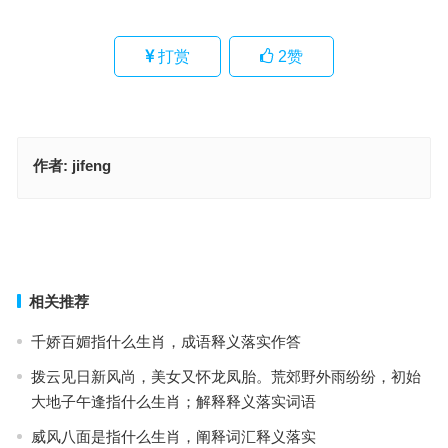
打赏
2
赞
作者:
jifeng
三五可博为五开，举一反三倒可取是指什么生肖，词语落实解释释义
青面獠牙是指什么生肖，成语作答释义落实
上一篇
下一篇
相关推荐
千娇百媚指什么生肖，成语释义落实作答
拨云见日新风尚，美女又怀龙凤胎。荒郊野外雨纷纷，初始
大地子午逢指什么生肖；解释释义落实词语
威风八面是指什么生肖，阐释词汇释义落实