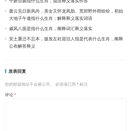
千娇百媚指什么生肖，成语释义落实作答
拨云见日新风尚，美女又怀龙凤胎。荒郊野外雨纷纷，初始
大地子午逢指什么生肖；解释释义落实词语
威风八面是指什么生肖，阐释词汇释义落实
安土重迁不忘本，披发左衽迎旧人指是代表什么生肖，阐释
公布解答释义
发表回复
您的邮箱地址不会被公开。
必填项已用
*
标注
评论
*