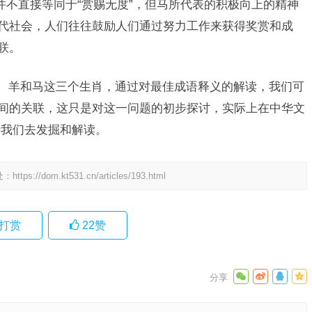
并不直接等同于“赏赐无度”，但马所代表的积极向上的精神
古代社会，人们往往鼓励人们通过努力工作来获得奖赏和成
联。
龙、羊和马这三个生肖，通过对最佳成语释义的解读，我们可
之间的关联，这只是对这一问题的初步探讨，实际上在中华文
待我们去发掘和解读。
处：
https://dom.kt531.cn/articles/193.html
打赏
22
赞