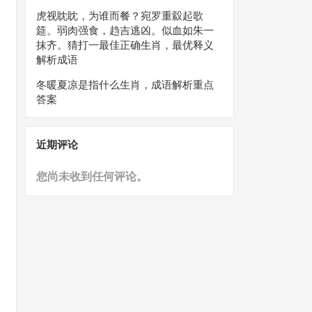
虎视眈眈，为谁而餐？宛罗重縠起歌
筵。弱肉强食，趋吉逃凶。似血如朱一
抹齐。猜打一最佳正确生肖，最优释义
解析成语
冬暖夏凉是指什么生肖，成语解析重点
答案
近期评论
您尚未收到任何评论。