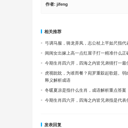
作者:
jifeng
沸反盈天指是代表什么生肖，最佳成语释义作答
沸反盈天是指什么生肖，打一最佳
上一篇
相关推荐
弓调马服，骑龙弄凤，志公杖上平如尺指代
闺闺女出嫁上高一点红屋子打一精准什么正
今期生肖四六开，四海之内皆兄弟猜打一最
虎视眈眈，为谁而餐？宛罗重縠起歌筵。弱
释义解析成语
冬暖夏凉是指什么生肖，成语解析重点答案
今期生肖四六开，四海之内皆兄弟指是代表
发表回复