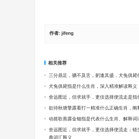
作者:
jifeng
不劳而获，妙想天开，脚踏实地更实在是指什么生
今期道人送金火，二七争开九得利是指什么生肖·最
释义作答落实
释义解答成语
上一篇
相关推荐
三分鼎足，驷不及舌，躬逢其盛，犬兔俱毙
犬兔俱毙指是什么生肖，深入精准解读释义
舍远图近，但求就手，更佳选择便流走是指
欲待秋塘擎露看打一精准什么正确生肖，阐
动摇歌善露金钿指是代表什么生肖、解释词
舍远图近，但求就手，更佳选择便流走；错
典词汇释义