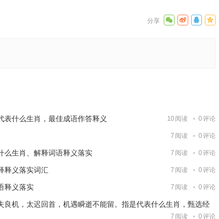
肖，成语
佳解释
下一篇
代表什么生肖，最佳成语作答释义
10
阅读
0
评论
7
阅读
0
评论
什么生肖、解释词语释义落实
7
阅读
0
评论
释释义落实词汇
7
阅读
0
评论
语释义落实
7
阅读
0
评论
失良机，太迟回首，机遇瞬逝不能留。指是代表什么生肖，甄选经
7
阅读
0
评论