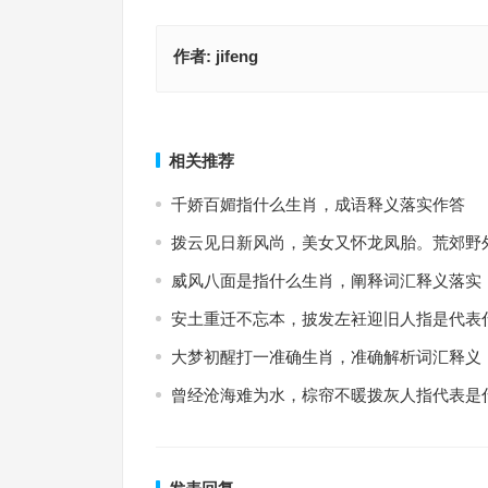
作者:
jifeng
不劳而获，妙想天开，脚踏实地更实在是指什么生
摸不着边打一最佳准确生肖，最佳成语释义作答
释义作答落实
上一篇
相关推荐
千娇百媚指什么生肖，成语释义落实作答
拨云见日新风尚，美女又怀龙凤胎。荒郊野
威风八面是指什么生肖，阐释词汇释义落实
安土重迁不忘本，披发左衽迎旧人指是代表
大梦初醒打一准确生肖，准确解析词汇释义
曾经沧海难为水，棕帘不暖拨灰人指代表是