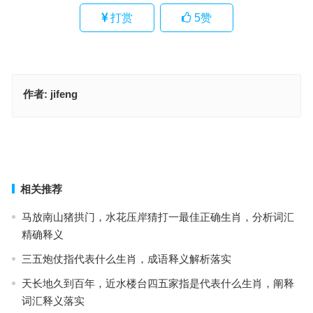
打赏
5
赞
作者:
jifeng
碧海蓝天代表指是什么生肖，词语落实解释释义
翩翩起舞是什么生肖，落实成语作答释义
上一篇
下一篇
相关推荐
马放南山猪拱门，水花压岸猜打一最佳正确生肖，分析词汇
精确释义
三五炮仗指代表什么生肖，成语释义解析落实
天长地久到百年，近水楼台四五家指是代表什么生肖，阐释
词汇释义落实