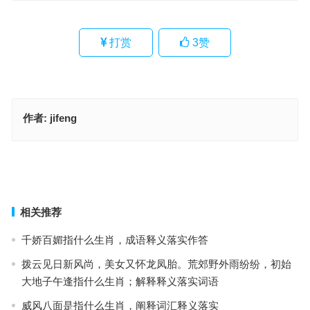
打赏
3
赞
作者:
jifeng
班金波凉是指什么生肖，落实成语作答释义
胆破心惊是什么生肖，落实成语作答释义
上一篇
下一篇
相关推荐
千娇百媚指什么生肖，成语释义落实作答
拨云见日新风尚，美女又怀龙凤胎。荒郊野外雨纷纷，初始
大地子午逢指什么生肖；解释释义落实词语
威风八面是指什么生肖，阐释词汇释义落实