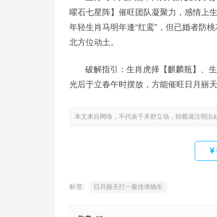
曜石七星阵】催旺团队凝聚力，感情上
年轻生肖马明年逢“红鸾”，但已婚者防桃
北方位动土。
破解指引：生肖虎择【麒麟瓶】、生
光后于立春午时摆放，方能催旺日月丽
本文来自网络，不代表千禾舒立场，转载请注明出
标签:
日月丽天打一最佳准确生