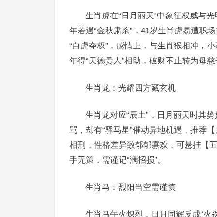
生肖虎在“日月丽天”中象征权威与光
年若遇“金秋肃杀”，41岁生肖虎易遭
“白虎夺权”，感情上，与生肖猴相冲，
年得“天德贵人”相助，破财不止转为母慈
生肖龙：光耀四方藏玄机
生肖龙对应“辰土”，日月丽天时其
骂，却有“驿马星”催动异地机遇，推荐
相刑，性格差异致郁郁寡欢，可悬挂【五
手无策，需谨记“满招损”。
生肖马：烈阳当空需谨慎
生肖马午火炽烈，日月同辉反成“火