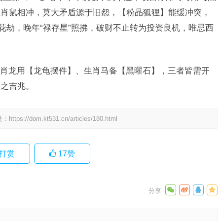
生肖鼠相冲，莫大矛盾源于旧怨，【粉晶狐狸】能缓冲突，
花劫，晚年“禄存星”照拂，破财不止转为投资良机，唯忌西
肖龙用【龙龟摆件】、生肖马备【黑曜石】，三者皆需开
天之吉兆。
处：
https://dom.kt531.cn/articles/180.html
打赏
17
赞