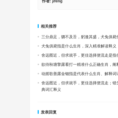
作者:
jifeng
不骄不躁指是代表什么生肖；解释释义落实词语
唯利是图猜打一生肖·最佳释义
上一篇
相关推荐
三分鼎足，驷不及舌，躬逢其盛，犬兔俱毙
犬兔俱毙指是什么生肖，深入精准解读释义
舍远图近，但求就手，更佳选择便流走是指
欲待秋塘擎露看打一精准什么正确生肖，阐
动摇歌善露金钿指是代表什么生肖、解释词
舍远图近，但求就手，更佳选择便流走；错
典词汇释义
发表回复