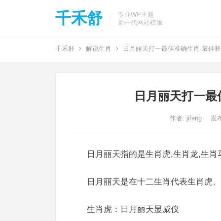
千禾舒
专业WP主题
新一代网站模版
千禾舒
解说生肖
日月丽天打一最佳准确生肖·最佳
日月丽天打一最
作者:
jifeng
发布
日月丽天指的是生肖虎,生肖龙,生肖
日月丽天是在十二生肖代表生肖虎、
生肖虎：日月丽天显威仪