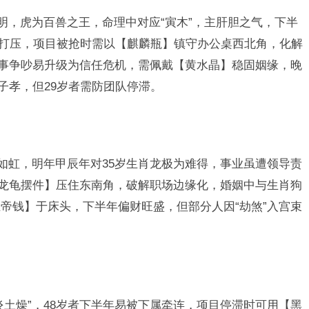
明，虎为百兽之王，命理中对应“寅木”，主肝胆之气，下半
职场打压，项目被抢时需以【麒麟瓶】镇守办公桌西北角，化解
小事争吵易升级为信任危机，需佩戴【黄水晶】稳固姻缘，晚
子孝，但29岁者需防团队停滞。
势如虹，明年甲辰年对35岁生肖龙极为难得，事业虽遭领导责
【龙龟摆件】压住东南角，破解职场边缘化，婚姻中与生肖狗
帝钱】于床头，下半年偏财旺盛，但部分人因“劫煞”入宫束
炎土燥”，48岁者下半年易被下属牵连，项目停滞时可用【黑