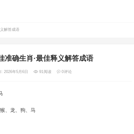
释义解答成语
佳准确生肖·最佳释义解答成语
: 2026年5月6日
91
阅读
0
评论
马
猴、龙、狗、马