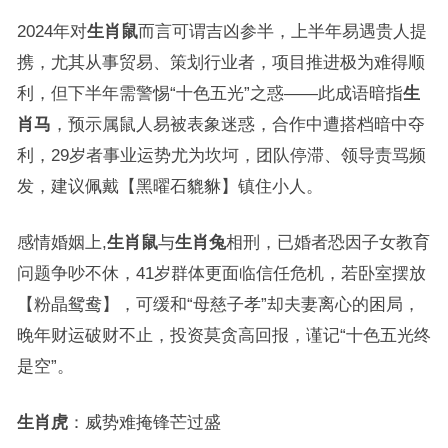
2024年对
生肖鼠
而言可谓吉凶参半，上半年易遇贵人提
携，尤其从事贸易、策划行业者，项目推进极为难得顺
利，但下半年需警惕“十色五光”之惑——此成语暗指
生
肖马
，预示属鼠人易被表象迷惑，合作中遭搭档暗中夺
利，29岁者事业运势尤为坎坷，团队停滞、领导责骂频
发，建议佩戴【黑曜石貔貅】镇住小人。
感情婚姻上,
生肖鼠
与
生肖兔
相刑，已婚者恐因子女教育
问题争吵不休，41岁群体更面临信任危机，若卧室摆放
【粉晶鸳鸯】，可缓和“母慈子孝”却夫妻离心的困局，
晚年财运破财不止，投资莫贪高回报，谨记“十色五光终
是空”。
生肖虎
：威势难掩锋芒过盛