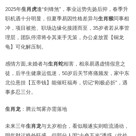
2025年
生肖虎
逢“剑锋煞”，事业运势先扬后抑，春季升
职机遇十分明显，但夏季易因性格差异与
生肖猴
同事相
冲，项目被抢、职场边缘化接踵而至，35岁者若从事管
理层，团队停滞将令其束手无策，办公桌放置【铜龙
龟】可化解压制。
感情方面,未婚者与
生肖蛇
相害，相亲易遇虚情假意之
徒，后半生健康运低迷，50岁后关节疼痛频发，家中东
北位悬挂【五帝钱】能催旺福寿，切记“刚极必折”，遇
事多忍三分。
生肖龙
：腾云驾雾亦需落地
未来三年
生肖龙
与太岁相合，看似顺遂实则暗流涌动，
明年财运格外旺盛，但部分人因“十色五光”诱惑（此处