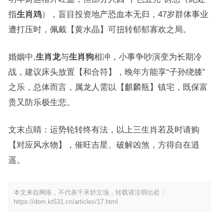
指
生肖鸡
），盲目投资地产恐血本无归，47岁群体事业
遭打压时，佩戴【黄水晶】可扭转郁郁寡欢之局。
婚姻中,
生肖龙
与
生肖狗
相冲，小事争吵演变为长期冷
战，建议床头放置【和合符】，晚年方能享“子孙绕膝”
之乐，总体而言，属龙人需以【麒麟瓶】镇宅，既保富
贵又防乐极生悲。
文末点睛：运势轮转终有法，以上三生肖若及时请购
【对应风水物】，催旺吉星、破解凶煞，方得自在逍
遥。
本文来自网络，不代表千禾舒立场，转载请注明出处：
https://dom.kt531.cn/articles/17.html