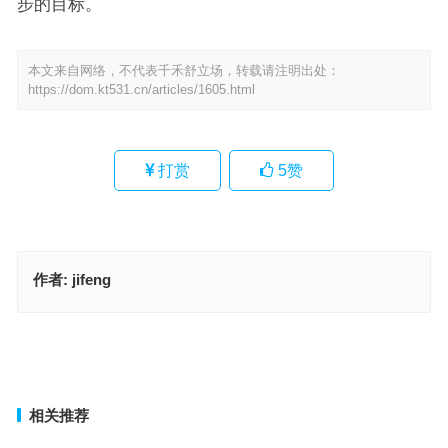
步的目标。
本文来自网络，不代表千禾舒立场，转载请注明出处：
https://dom.kt531.cn/articles/1605.html
打赏
5
赞
作者:
jifeng
兴旺发达是什么生肖，词语落实解释释义
软弱无力指是什么生肖，词语落实解释释义
上一篇
下一篇
相关推荐