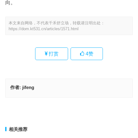
向。
本文来自网络，不代表千禾舒立场，转载请注明出处：
https://dom.kt531.cn/articles/1571.html
打赏
4
赞
作者:
jifeng
空谈无补是指什么生肖·最佳解释释义解答成语
梦中称霸，不如醒爬，胆大心细冇有怕指什么生肖·最佳释义解释成语
解答
上一篇
下一篇
相关推荐