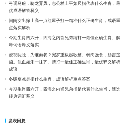
弓调马服，骑龙弄凤，志公杖上平如尺指代表什么生肖，最
优成语解答释义
闺闺女出嫁上高一点红屋子打一精准什么正确生肖，成语重
点落实解析
今期生肖四六开，四海之内皆兄弟猜打一最佳正确生肖、解
释词语释义落实
虎视眈眈，为谁而餐？宛罗重縠起歌筵。弱肉强食，趋吉逃
凶。似血如朱一抹齐。猜打一最佳正确生肖，最优释义解析
成语
冬暖夏凉是指什么生肖，成语解析重点答案
今期生肖四六开，四海之内皆兄弟指是代表什么生肖，甄选
经典词汇释义
发表回复