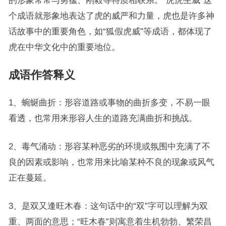
的形象常常与勇猛、刚毅等特质相联系。“虎虎生威”这
个成语就形象地表达了虎的威严和力量，虎也是许多神
话故事中的重要角色，如“狐假虎威”等成语，都体现了
虎在中华文化中的重要地位。
成语作答释义
1、蜿蜒曲折：形容道路或事物的曲折多变，不易一眼
看透，也常用来形容人生的道路充满曲折和挑战。
2、毒气涌动：形容某种恶劣的环境或氛围中充满了不
良的因素或影响，也常用来比喻某种不良的现象或风气
正在蔓延。
3、是双又逢旺木春：这句话中的“双”字可以理解为双
重、两面的意思；“旺木春”则寓意着生机勃勃、繁荣昌