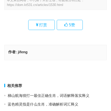
本文来自网络，不代表千禾舒立场，转载请注明出处：
https://dom.kt531.cn/articles/1530.html
打赏
5
赞
作者:
jifeng
三檐四簇龙凤翔，机会一六有大把是指代表什么生肖，词语落实解释
释义
略施小计，智取为上，多动脑筋才能赢指什么生肖·最佳解释释义解答
成语
上一篇
下一篇
相关推荐
梯山航海猜打一最佳正确生肖，词语解释落实释义
蓝色精灵指是什么生肖，准确解析词汇释义