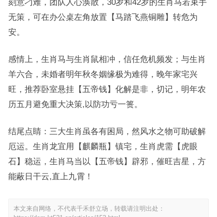
刻意刁难，团队人心涣散，30岁和42岁的生肖马若束手
无策，可在办公桌左角放置【马踏飞燕铜雕】转危为
安。
感情上，生肖马与生肖鼠相冲，信任危机频发；与生肖
羊六合，未婚者明年秋冬姻缘极为难得，晚年家宅兴
旺，推荐卧室悬挂【五帝钱】化解是非，切记，明年农
历五月避免重大决策,以防功亏一篑。
结尾点睛：三大生肖虽各有困局，然风水之物可助破解
厄运。生肖龙宜用【麒麟瓶】镇宅，生肖虎需【虎眼
石】稳运，生肖马当以【五帝钱】辟邪，催旺吉星，方
能蔽日干云,直上九霄！
本文来自网络，不代表千禾舒立场，转载请注明出处：