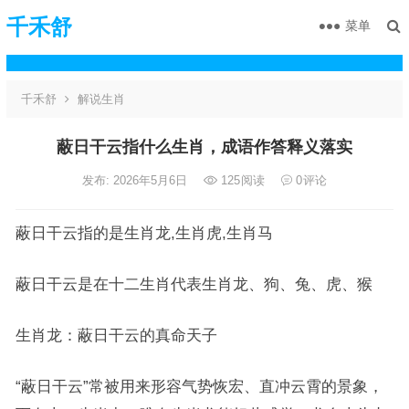
千禾舒
菜单
千禾舒
解说生肖
蔽日干云指什么生肖，成语作答释义落实
发布: 2026年5月6日
125
阅读
0
评论
蔽日干云指的是生肖龙,生肖虎,生肖马
蔽日干云是在十二生肖代表生肖龙、狗、兔、虎、猴
生肖龙：蔽日干云的真命天子
“蔽日干云”常被用来形容气势恢宏、直冲云霄的景象，