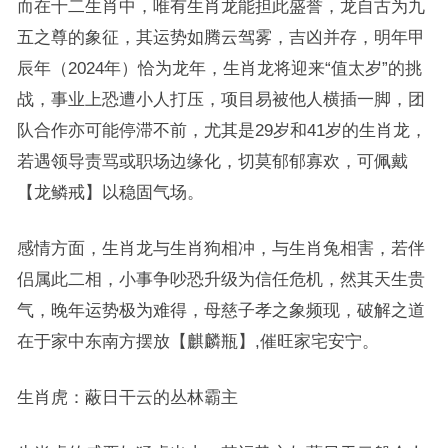
而在十二生肖中，唯有生肖龙能担此盛誉，龙自古为九
五之尊的象征，其运势如腾云驾雾，吉凶并存，明年甲
辰年（2024年）恰为龙年，生肖龙将迎来“值太岁”的挑
战，事业上恐遭小人打压，项目易被他人横插一脚，团
队合作亦可能停滞不前，尤其是29岁和41岁的生肖龙，
若遇领导责骂或职场边缘化，切莫郁郁寡欢，可佩戴
【龙鳞戒】以稳固气场。
感情方面，生肖龙与生肖狗相冲，与生肖兔相害，若伴
侣属此二相，小事争吵恐升级为信任危机，然其天生贵
气，晚年运势极为难得，母慈子孝之象频现，破解之道
在于家中东南方摆放【麒麟瓶】,催旺家宅安宁。
生肖虎：蔽日干云的丛林霸主