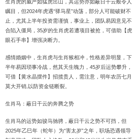
生肖虎的威严如猛虎出山，其运势亦如蔽日干云般令人
瞩目，但2024年虎遇“驿马星”动荡，部分人可能破财不
止，尤其上半年投资需谨慎，事业上，团队易因意见不
合陷入僵局，35岁的生肖虎若遭项目被抢，可借助【虎
眼石手串】增强决断力。
感情婚姻中，生肖虎与生肖猴相冲，性格差异明显，下
半年易因琐事冷战，然其天生魄力，45岁后运势攀升，
可借【黄水晶摆件】招揽贵人，需注意，明年农历七月
莫大开销,以防资金链断裂。
生肖马：蔽日干云的奔腾之势
生肖马的运势如骏马驰骋，蔽日干云之势不可挡，但
2025年乙巳年（蛇年）为“害太岁”之年，职场恐遇领导