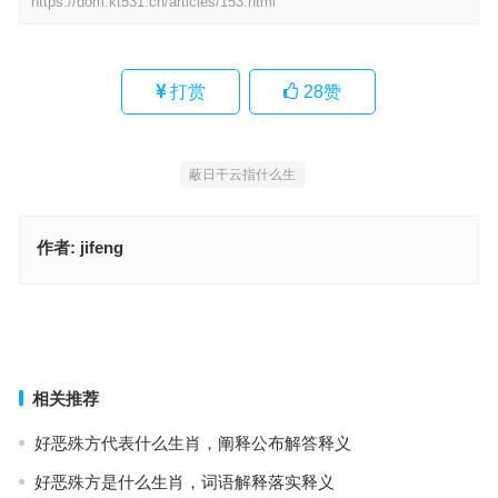
https://dom.kt531.cn/articles/153.html
打赏
28
赞
蔽日干云指什么生
作者:
jifeng
如饮醍醐是指什么生肖，成语落实作答释义
抃风舞润指什么生肖，成语落实作答释义
上一篇
下一篇
相关推荐
好恶殊方代表什么生肖，阐释公布解答释义
好恶殊方是什么生肖，词语解释落实释义