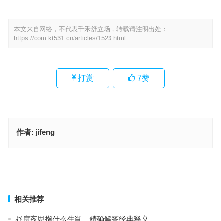
本文来自网络，不代表千禾舒立场，转载请注明出处：
https://dom.kt531.cn/articles/1523.html
打赏
7
赞
作者:
jifeng
今期二门有玄机，二七头上合三数指是代表什么生肖，落实成语作答
释义
一九日出十光明，呈娇献媚皆动情指是什么生肖·最佳释义解释成语解
答
上一篇
下一篇
相关推荐
昼度夜思指什么生肖，精确解答经典释义