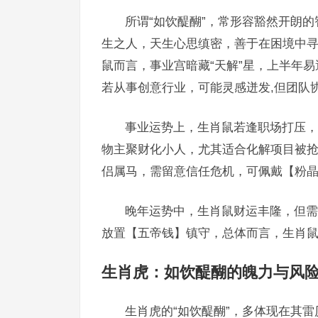
所谓“如饮醍醐”，常形容豁然开朗
生之人，天生心思缜密，善于在困境中寻
鼠而言，事业宫暗藏“天解”星，上半年易
若从事创意行业，可能灵感迸发,但团队
事业运势上，生肖鼠若逢职场打压，
物主聚财化小人，尤其适合化解项目被
侣属马，需留意信任危机，可佩戴【粉
晚年运势中，生肖鼠财运丰隆，但需
放置【五帝钱】镇守，总体而言，生肖鼠
生肖虎：如饮醍醐的魄力与风
生肖虎的“如饮醍醐”，多体现在其雷