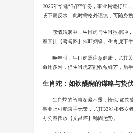
2025年恰逢“伤官”年份，事业易遭打压
或下属反水，此时需格外谨慎，可随身
感情婚姻中，生肖虎与生肖猴相冲，
室宜挂【鸳鸯图】催旺姻缘。生肖虎下半
晚年时，生肖虎需注意健康，尤其关
命途多舛，但生肖虎若能收敛锋芒，后半
生肖蛇：如饮醍醐的谋略与蛰
生肖蛇的智慧深藏不露，恰似“如饮醍
事业上可能束手无策，尤其33岁和45
办公室摆放【文昌塔】稳固运势。