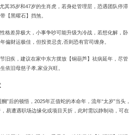
，尤其35岁和47岁的生肖虎，若身处管理层，恐遇团队停滞
携带【黑曜石】挡煞。
性格差异极大，小事争吵可能升级为冷战，若想化解，卧
年偏财运极佳，但投资忌贪,否则恐有官司缠身。
节旧疾，建议在家中东方摆放【铜葫芦】祛病延年，尽管
生依旧母慈子孝,家业兴旺。
伏
醐”后的顿悟，2025年正值蛇的本命年，流年“太岁”当头，
岁者，易遭遇职场边缘化或项目夭折，此时需以静制动，可在