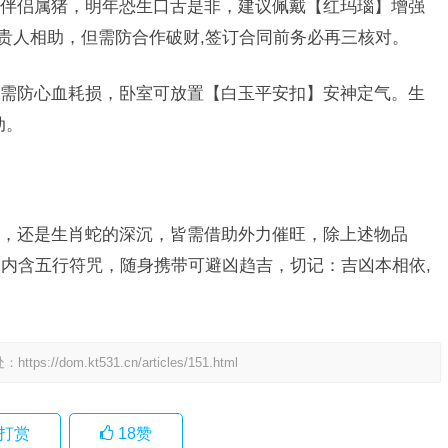
伴侣属猪，明年恐生口舌是非，建议佩戴【红玛瑙】增强
”贵人相助，但需防合作破财,签订合同前务必再三核对。
需防心血耗损，卧室可放置【白玉平安扣】安神定气。生
动。
，还是生肖蛇的深沉，皆需借助外力催旺，除上述物品
内含五行符咒，随身携带可避凶趋吉，切记：吉凶本相依,
处：
https://dom.kt531.cn/articles/151.html
打赏
18
赞