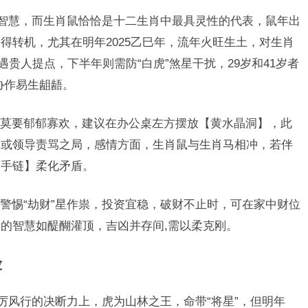
的智慧，而生肖鼠恰恰是十二生肖中最具灵性的代表，鼠年出
得转机，尤其在明年2025乙巳年，流年火旺生土，对生肖
遇贵人提点，下半年则需防“白虎”煞星干扰，29岁和41岁者
协作易生龃龉。
莫要郁郁寡欢，建议在办公桌左方摆放【黄水晶洞】，此
抢或领导责骂之局，感情方面，生肖鼠与生肖马相冲，若伴
晶手链】柔化矛盾。
警惕“劫财”星作祟，投资宜稳，破财不止时，可在家中财位
的智慧如醍醐灌顶，吉凶并存间,需以柔克刚。
险
厉风行的决断力上，虎为山林之王，命带“将星”，但明年