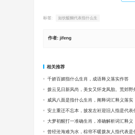
标签:
如饮醍醐代表指什么生
作者:
jifeng
蔽日干云代表是什么生肖·最佳释义解答成语
如饮醍醐是指什么生肖，成语落实
上一篇
相关推荐
千娇百媚指什么生肖，成语释义落实作答
拨云见日新风尚，美女又怀龙凤胎。荒郊野
威风八面是指什么生肖，阐释词汇释义落实
安土重迁不忘本，披发左衽迎旧人指是代表
大梦初醒打一准确生肖，准确解析词汇释义
曾经沧海难为水，棕帘不暖拨灰人指代表是