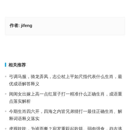
作者:
jifeng
令人寒心指是代表什么生肖·最佳解释释义解答成语
乐乐陶陶是代表指什么生肖，词语落实解释释义
上一篇
下一篇
相关推荐
弓调马服，骑龙弄凤，志公杖上平如尺指代表什么生肖，最
优成语解答释义
闺闺女出嫁上高一点红屋子打一精准什么正确生肖，成语重
点落实解析
今期生肖四六开，四海之内皆兄弟猜打一最佳正确生肖、解
释词语释义落实
虎视眈眈，为谁而餐？宛罗重縠起歌筵。弱肉强食，趋吉逃