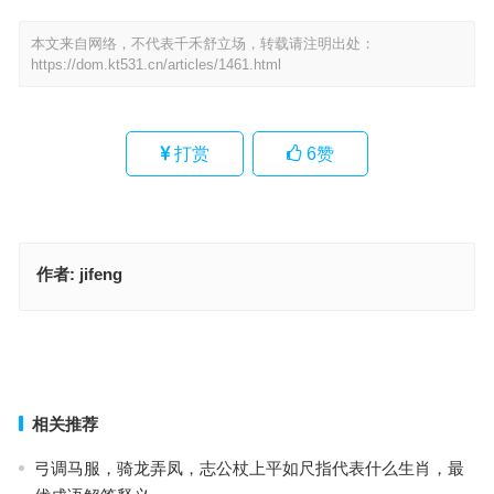
本文来自网络，不代表千禾舒立场，转载请注明出处：
https://dom.kt531.cn/articles/1461.html
打赏
6
赞
作者:
jifeng
贪图安逸是什么生肖，落实成语作答释义
贪图安逸指什么生肖，成语作答释义落实
上一篇
下一篇
相关推荐
弓调马服，骑龙弄凤，志公杖上平如尺指代表什么生肖，最