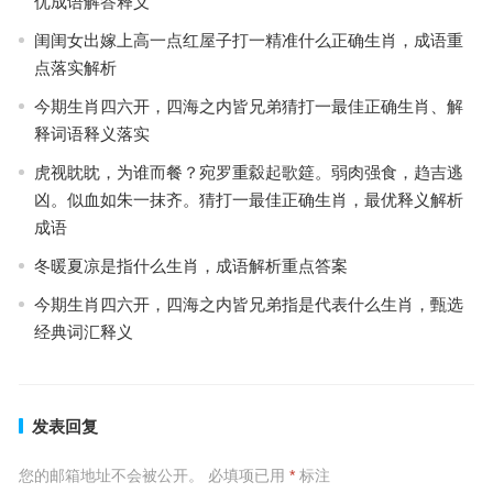
优成语解答释义
闺闺女出嫁上高一点红屋子打一精准什么正确生肖，成语重
点落实解析
今期生肖四六开，四海之内皆兄弟猜打一最佳正确生肖、解
释词语释义落实
虎视眈眈，为谁而餐？宛罗重縠起歌筵。弱肉强食，趋吉逃
凶。似血如朱一抹齐。猜打一最佳正确生肖，最优释义解析
成语
冬暖夏凉是指什么生肖，成语解析重点答案
今期生肖四六开，四海之内皆兄弟指是代表什么生肖，甄选
经典词汇释义
发表回复
您的邮箱地址不会被公开。
必填项已用
*
标注