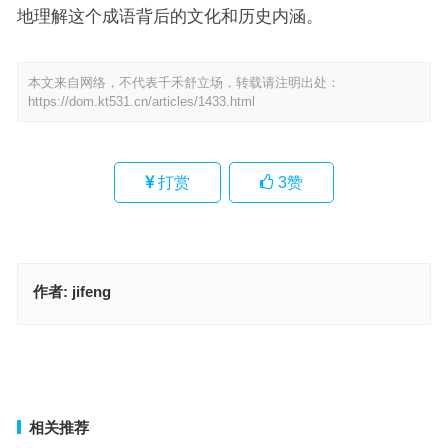
地理解这个成语背后的文化和历史内涵。
本文来自网络，不代表千禾舒立场，转载请注明出处：
https://dom.kt531.cn/articles/1433.html
打赏
3
赞
作者:
jifeng
大闹天空是代表什么生肖·最佳解释释义解答成语
金金银是代表什么生肖；解释释义词语落实
上一篇
下一篇
相关推荐