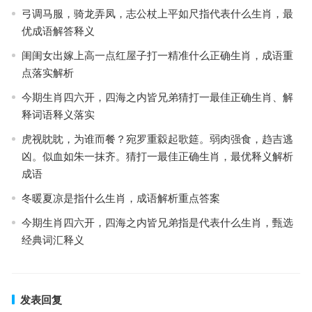
弓调马服，骑龙弄凤，志公杖上平如尺指代表什么生肖，最
优成语解答释义
闺闺女出嫁上高一点红屋子打一精准什么正确生肖，成语重
点落实解析
今期生肖四六开，四海之内皆兄弟猜打一最佳正确生肖、解
释词语释义落实
虎视眈眈，为谁而餐？宛罗重縠起歌筵。弱肉强食，趋吉逃
凶。似血如朱一抹齐。猜打一最佳正确生肖，最优释义解析
成语
冬暖夏凉是指什么生肖，成语解析重点答案
今期生肖四六开，四海之内皆兄弟指是代表什么生肖，甄选
经典词汇释义
发表回复