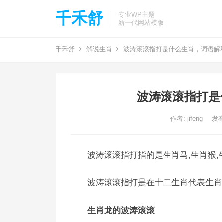
千禾舒
专业WP主题
新一代网站模版
千禾舒
解说生肖
波涛滚滚指打是什么生肖，词语解
波涛滚滚指打是
作者:
jifeng
发布
波涛滚滚指打指的是生肖马,生肖猴,
波涛滚滚指打是在十二生肖代表生肖
生肖龙的波涛滚滚