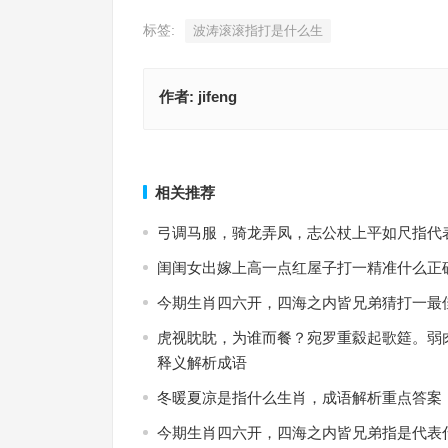
标签:
波涛滚滚指打是什么生
作者:
jifeng
过耳秋风过耳秋风是指什么生肖；解释释义落实词
"波涛滚滚"是指什么生肖·最佳释义
上一篇
相关推荐
弓调马服，骑龙弄凤，志公杖上平如尺指代
闺闺女出嫁上高一点红屋子打一精准什么正
今期生肖四六开，四海之内皆兄弟猜打一最
虎视眈眈，为谁而餐？宛罗重縠起歌筵。弱
释义解析成语
冬暖夏凉是指什么生肖，成语解析重点答案
今期生肖四六开，四海之内皆兄弟指是代表