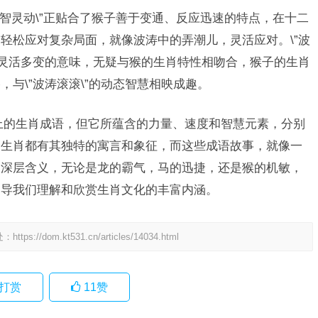
机智灵动\”正贴合了猴子善于变通、反应迅速的特点，在十二
轻松应对复杂局面，就像波涛中的弄潮儿，灵活应对。\”波
其灵活多变的意味，无疑与猴的生肖特性相吻合，猴子的生肖
与\”波涛滚滚\”的动态智慧相映成趣。
义上的生肖成语，但它所蕴含的力量、速度和智慧元素，分别
个生肖都有其独特的寓言和象征，而这些成语故事，就像一
的深层含义，无论是龙的霸气，马的迅捷，还是猴的机敏，
引导我们理解和欣赏生肖文化的丰富内涵。
处：
https://dom.kt531.cn/articles/14034.html
打赏
11
赞