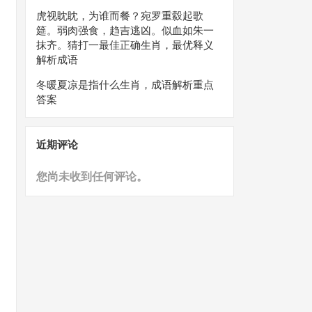
虎视眈眈，为谁而餐？宛罗重縠起歌
筵。弱肉强食，趋吉逃凶。似血如朱一
抹齐。猜打一最佳正确生肖，最优释义
解析成语
冬暖夏凉是指什么生肖，成语解析重点
答案
近期评论
您尚未收到任何评论。