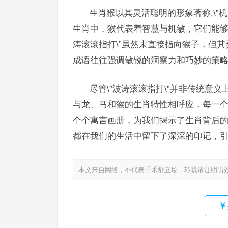
生肖猴以其灵活聪明的形象著称,\”
生肖中，猴代表着智慧与机敏，它们能够
涛滚滚指打\”虽然未直接指向猴子，但
成语往往强调敏锐的洞察力和巧妙的策略，
尽管\”波涛滚滚指打\”并非传统意
与龙、马和猴的生肖特性相呼应，每一
个个寓言画册，为我们揭示了生肖背后
都在我们的生活中留下了深深的印记，
本文来自网络，不代表千禾舒立场，转载请注明出