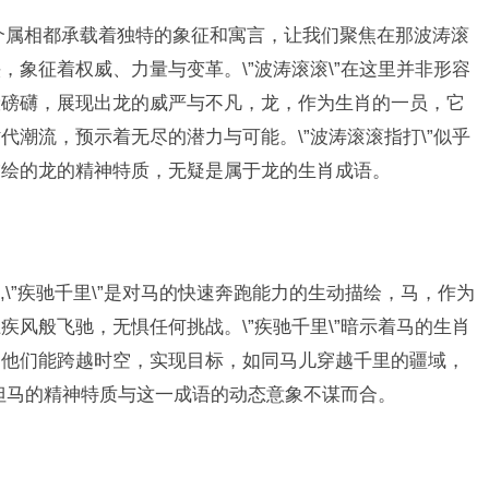
个属相都承载着独特的象征和寓言，让我们聚焦在那波涛滚
象征着权威、力量与变革。\”波涛滚滚\”在这里并非形容
般磅礴，展现出龙的威严与不凡，龙，作为生肖的一员，它
潮流，预示着无尽的潜力与可能。\”波涛滚滚指打\”似乎
描绘的龙的精神特质，无疑是属于龙的生肖成语。
\”疾驰千里\”是对马的快速奔跑能力的生动描绘，马，作为
风般飞驰，无惧任何挑战。\”疾驰千里\”暗示着马的生肖
，他们能跨越时空，实现目标，如同马儿穿越千里的疆域，
，但马的精神特质与这一成语的动态意象不谋而合。