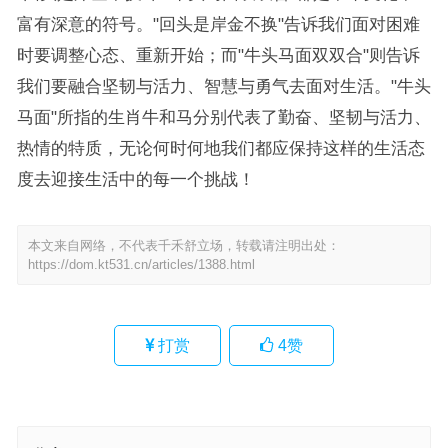
富有深意的符号。"回头是岸金不换"告诉我们面对困难
时要调整心态、重新开始；而"牛头马面双双合"则告诉
我们要融合坚韧与活力、智慧与勇气去面对生活。"牛头
马面"所指的生肖牛和马分别代表了勤奋、坚韧与活力、
热情的特质，无论何时何地我们都应保持这样的生活态
度去迎接生活中的每一个挑战！
本文来自网络，不代表千禾舒立场，转载请注明出处：
https://dom.kt531.cn/articles/1388.html
打赏
4
赞