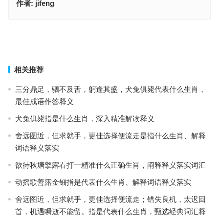
作者:
jifeng
念念不忘是代表什么生肖，词语落实解释释义
呆若木鸡是代表什么生肖·最佳解释释义解答成语
上一篇
下一篇
相关推荐
三分鼎足，驷不及舌，躬逢其盛，犬兔俱毙代表什么生肖，
最佳成语作答释义
犬兔俱毙指是什么生肖，深入精准解读释义
舍远图近，但求就手，更佳选择便流走是指什么生肖、解释
词语释义落实
欲待秋塘擎露看打一精准什么正确生肖，阐释释义落实词汇
动摇歌善露金钿指是代表什么生肖、解释词语释义落实
舍远图近，但求就手，更佳选择便流走；错失良机，太迟回
首，机遇瞬逝不能留。指是代表什么生肖，甄选经典词汇释