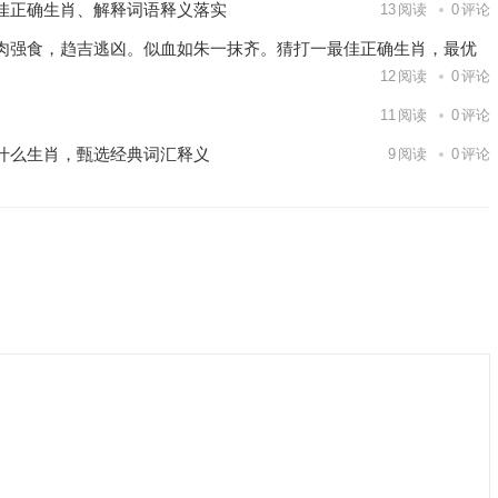
佳正确生肖、解释词语释义落实
13
阅读
0
评论
肉强食，趋吉逃凶。似血如朱一抹齐。猜打一最佳正确生肖，最优
12
阅读
0
评论
11
阅读
0
评论
什么生肖，甄选经典词汇释义
9
阅读
0
评论