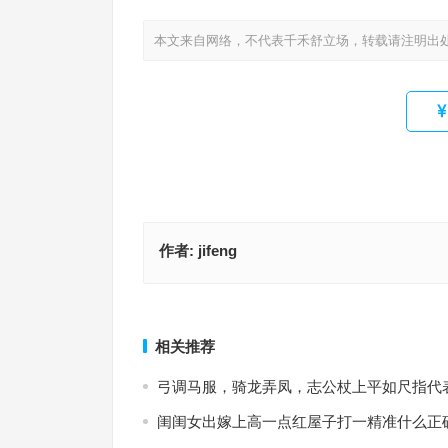
本文来自网络，不代表千禾舒立场，转载请注明出
作者:
jifeng
一心一意取二七，十子之上四中金是什么生肖·最佳
七上八下来风时，眼似灯笼霸三川是什么生肖，词
义解答成语
释释义
上一篇
相关推荐
弓调马服，骑龙弄凤，志公杖上平如尺指代
闺闺女出嫁上高一点红屋子打一精准什么正