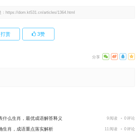
处：
https://dom.kt531.cn/articles/1364.html
打赏
3
赞
解释释
语落实解
下一篇
表什么生肖，最优成语解答释义
9
阅读
0
评论
确生肖，成语重点落实解析
11
阅读
0
评论