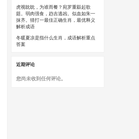
虎视眈眈，为谁而餐？宛罗重縠起歌
筵。弱肉强食，趋吉逃凶。似血如朱一
抹齐。猜打一最佳正确生肖，最优释义
解析成语
冬暖夏凉是指什么生肖，成语解析重点
答案
近期评论
您尚未收到任何评论。