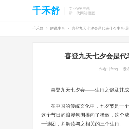
千禾舒
专业WP主题
新一代网站模版
千禾舒
解说生肖
喜登九天七夕会是代表什么生肖·
喜登九天七夕会是代
作者:
jifeng
发布
喜登九天七夕会——生肖之谜及其成
在中国的传统文化中，七夕节是一个
这个节日的浪漫氛围推向了极致，这个
一谜团，并解读与之相关的三个生肖。