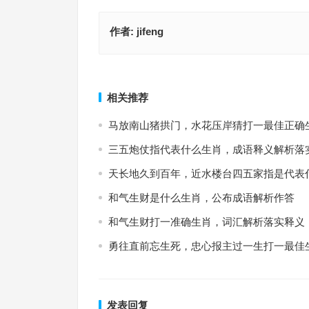
作者:
jifeng
一心一意取二七，十子之上四中金是什么生肖·最佳
春冰虎尾是代表什么生肖，落实成语作答释义
义解答成语
上一篇
相关推荐
马放南山猪拱门，水花压岸猜打一最佳正确
三五炮仗指代表什么生肖，成语释义解析落
天长地久到百年，近水楼台四五家指是代表
和气生财是什么生肖，公布成语解析作答
和气生财打一准确生肖，词汇解析落实释义
勇往直前忘生死，忠心报主过一生打一最佳
发表回复