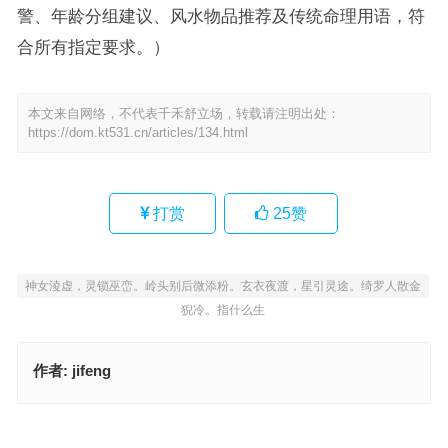
警、年龄分组建议、风水物品推荐及传统命理用语，符
合所有指定要求。）
本文来自网络，不代表千禾舒立场，转载请注明出处：
https://dom.kt531.cn/articles/134.html
打赏
25
赞
神女淩虚，灵锁巫峦。岭头别后微添粉。玄衣夜渡，星引灵途。绮罗人散金
猊冷。指什么生
作者:
jifeng
衣单食薄指什么生肖；解释释义落实词语
五凤灰残金翠灭，身中自有长生宝代表是什么生肖·最佳释义成语解答
上一篇