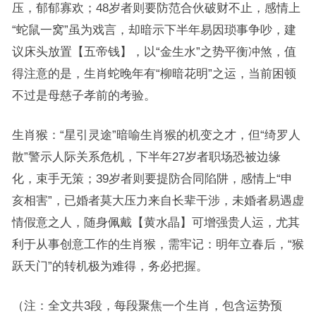
压，郁郁寡欢；48岁者则要防范合伙破财不止，感情上
“蛇鼠一窝”虽为戏言，却暗示下半年易因琐事争吵，建
议床头放置【五帝钱】，以“金生水”之势平衡冲煞，值
得注意的是，生肖蛇晚年有“柳暗花明”之运，当前困顿
不过是母慈子孝前的考验。
生肖猴：“星引灵途”暗喻生肖猴的机变之才，但“绮罗人
散”警示人际关系危机，下半年27岁者职场恐被边缘
化，束手无策；39岁者则要提防合同陷阱，感情上“申
亥相害”，已婚者莫大压力来自长辈干涉，未婚者易遇虚
情假意之人，随身佩戴【黄水晶】可增强贵人运，尤其
利于从事创意工作的生肖猴，需牢记：明年立春后，“猴
跃天门”的转机极为难得，务必把握。
（注：全文共3段，每段聚焦一个生肖，包含运势预