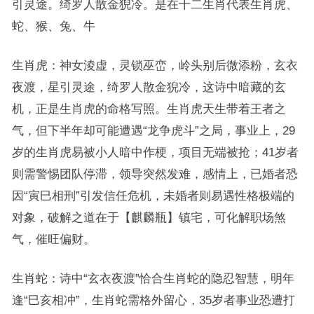
引灵途。绮罗人散金猊冷。是在十二生肖代表生肖虎、
蛇、猴、兔、牛
生肖虎：神女淩虚，灵锁巫峦，岭头别后微添粉，玄衣
夜渡，星引灵途，绮罗人散金猊冷，这诗中暗藏的玄
机，正是生肖虎的命格写照。生肖虎天生带着王者之
气，但下半年却可能遭遇“龙争虎斗”之局，事业上，29
岁的生肖虎易被小人暗中作梗，项目无端被抢；41岁者
则需警惕团队停滞，领导突然发难，感情上，已婚者恐
因“寅巳相刑”引发信任危机，未婚者则易遇性格极端的
对象，破解之道在于【麒麟瓶】镇宅，可化解职场煞
气，催旺偏财。
生肖蛇：诗中“玄衣夜渡”恰合生肖蛇的隐忍智慧，明年
逢“巳亥相冲”，生肖蛇需格外留心，35岁者事业恐遭打