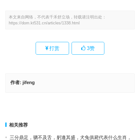
本文来自网络，不代表千禾舒立场，转载请注明出处：
https://dom.kt531.cn/articles/1338.html
打赏
3
赞
作者:
jifeng
非同小可是指代表什么生肖；解释释义词语落实
通观全局是代表指什么生肖、解释释义词语落实
上一篇
下一篇
相关推荐
三分鼎足，驷不及舌，躬逢其盛，犬兔俱毙代表什么生肖，