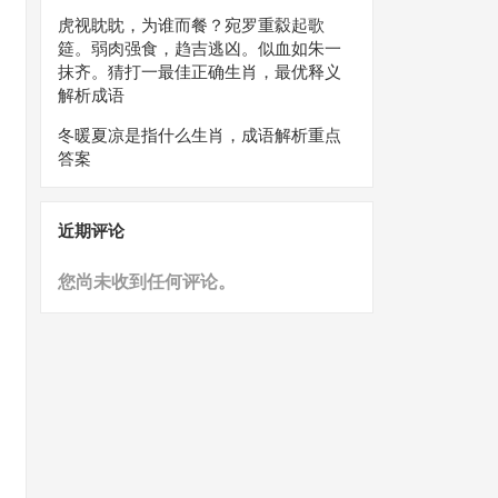
虎视眈眈，为谁而餐？宛罗重縠起歌
筵。弱肉强食，趋吉逃凶。似血如朱一
抹齐。猜打一最佳正确生肖，最优释义
解析成语
冬暖夏凉是指什么生肖，成语解析重点
答案
近期评论
您尚未收到任何评论。