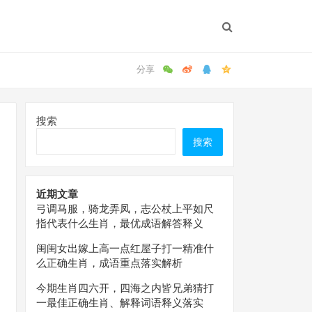
搜索
搜索
近期文章
弓调马服，骑龙弄凤，志公杖上平如尺
指代表什么生肖，最优成语解答释义
闺闺女出嫁上高一点红屋子打一精准什
么正确生肖，成语重点落实解析
今期生肖四六开，四海之内皆兄弟猜打
一最佳正确生肖、解释词语释义落实