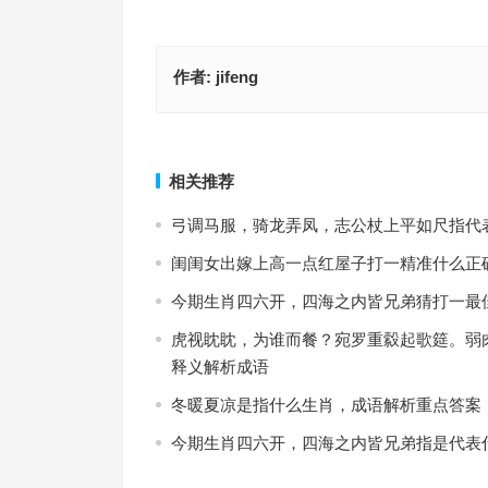
作者:
jifeng
歪七扭八是指代表什么生肖·最佳解释释义解答成语
昔人已乘黄鹤去是指代表什么生肖，成语作答
上一篇
相关推荐
弓调马服，骑龙弄凤，志公杖上平如尺指代
闺闺女出嫁上高一点红屋子打一精准什么正
今期生肖四六开，四海之内皆兄弟猜打一最
虎视眈眈，为谁而餐？宛罗重縠起歌筵。弱
释义解析成语
冬暖夏凉是指什么生肖，成语解析重点答案
今期生肖四六开，四海之内皆兄弟指是代表