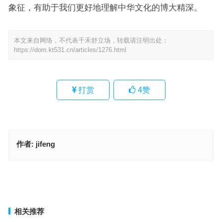
象征，有助于我们更好地理解中华文化的博大精深。
本文来自网络，不代表千禾舒立场，转载请注明出处：
https://dom.kt531.cn/articles/1276.html
打赏
4
赞
作者:
jifeng
有命无运是代表指什么生肖，落实成语作答释义
阴云密布指什么生肖，成语释义作答落实
上一篇
下一篇
相关推荐