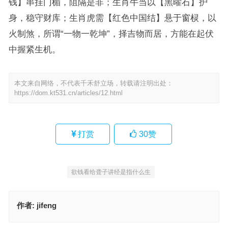
钱】串挂门楣，阻隔是非；生肖牛当以【黑曜石】护
身，稳守财库；生肖虎需【红色中国结】悬于窗棂，以
火制煞，所谓“一物一乾坤”，择吉物而居，方能在起伏
中握紧生机。
本文来自网络，不代表千禾舒立场，转载请注明出处：
https://dom.kt531.cn/articles/12.html
打赏
30
赞
欲钱看给聋子讲经是指什么生
作者:
jifeng
掌上能舞，有何不可？以讹传讹当你傻。身轻如燕，若是无错，枯树
开花也结果。指代表是什么生肖，成语作答释义落实
自古好汉一身气，英雄也有英雄难指代表是什么生肖·最佳释义成语解