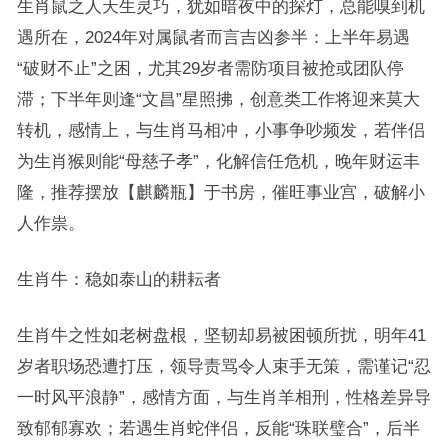
生肖鼠之人天生灵巧，犹如暗夜中的探灯，总能嗅到机
遇所在，2024年对属鼠者而言吉凶参半：上半年易遇
“破财不止”之困，尤其29岁者需防项目被抢或团队停
滞；下半年则逢“文昌”星照拂，创意类工作将迎来莫大
转机，感情上，与生肖马相冲，小事争吵频发，若伴侣
为生肖猴则能“母慈子孝”，化解信任危机，晚年财运丰
隆，推荐摆放【麒麟瓶】于书房，催旺事业宫，破解小
人作祟。
生肖牛：稳如泰山的耕耘者
生肖牛之性如老树盘根，坚韧却易被困顿所扰，明年41
岁者职场恐遭打压，领导责骂令人束手无策，需谨记“忍
一时风平浪静”，感情方面，与生肖羊相刑，性格差异导
致郁郁寡欢；若遇生肖蛇伴侣，反能“珠联璧合”，后半