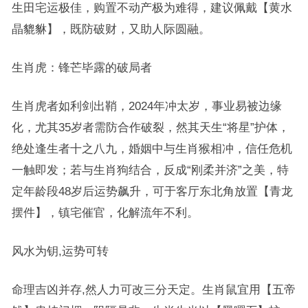
生田宅运极佳，购置不动产极为难得，建议佩戴【黄水
晶貔貅】，既防破财，又助人际圆融。
生肖虎：锋芒毕露的破局者
生肖虎者如利剑出鞘，2024年冲太岁，事业易被边缘
化，尤其35岁者需防合作破裂，然其天生“将星”护体，
绝处逢生者十之八九，婚姻中与生肖猴相冲，信任危机
一触即发；若与生肖狗结合，反成“刚柔并济”之美，特
定年龄段48岁后运势飙升，可于客厅东北角放置【青龙
摆件】，镇宅催官，化解流年不利。
风水为钥,运势可转
命理吉凶并存,然人力可改三分天定。生肖鼠宜用【五帝