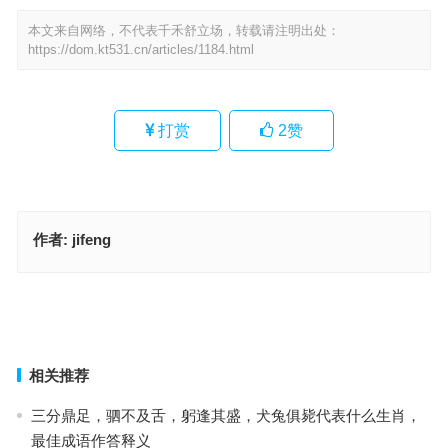
本文来自网络，不代表千禾舒立场，转载请注明出处：
https://dom.kt531.cn/articles/1184.html
打赏
2
赞
作者:
jifeng
枉担虚名打一最佳准确生肖、解释释义词语落实
适者生存是指什么生肖；解释释义词语落实
上一篇
下一篇
相关推荐
三分鼎足，驷不及舌，躬逢其盛，犬兔俱毙代表什么生肖，
最佳成语作答释义