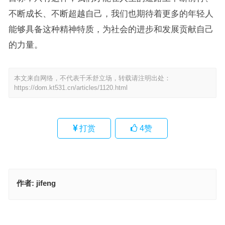
不断成长、不断超越自己，我们也期待着更多的年轻人
能够具备这种精神特质，为社会的进步和发展贡献自己
的力量。
本文来自网络，不代表千禾舒立场，转载请注明出处：
https://dom.kt531.cn/articles/1120.html
打赏
4
赞
作者:
jifeng
老八辈子指什么生肖，落实成语作答释义
不安本分是指什么生肖，打一最佳准确生肖·最佳释义解释成语解答
上一篇