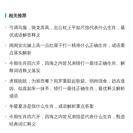
下一篇
相关推荐
弓调马服，骑龙弄凤，志公杖上平如尺指代表什么生肖，最
优成语解答释义
闺闺女出嫁上高一点红屋子打一精准什么正确生肖，成语重
点落实解析
今期生肖四六开，四海之内皆兄弟猜打一最佳正确生肖、解
释词语释义落实
虎视眈眈，为谁而餐？宛罗重縠起歌筵。弱肉强食，趋吉逃
凶。似血如朱一抹齐。猜打一最佳正确生肖，最优释义解析
成语
冬暖夏凉是指什么生肖，成语解析重点答案
今期生肖四六开，四海之内皆兄弟指是代表什么生肖，甄选
经典词汇释义