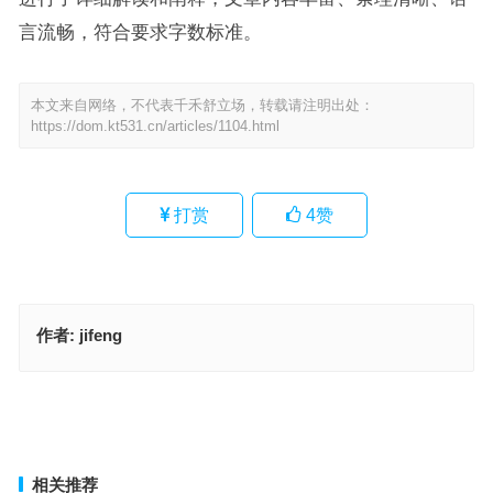
言流畅，符合要求字数标准。
本文来自网络，不代表千禾舒立场，转载请注明出处：
https://dom.kt531.cn/articles/1104.html
打赏
4
赞
作者:
jifeng
蹄四蹄飞奔是什么生肖，词语落实解释释义
心灰意冷是指什么生肖，最佳成语释义作答
上一篇
下一篇
相关推荐