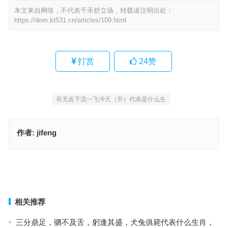
本文来自网络，不代表千禾舒立场，转载请注明出处：
https://dom.kt531.cn/articles/109.html
打赏
24
赞
吞无齿下流一飞冲天（升）代表是什么生
作者:
jifeng
可怜光彩有馀清，真君堂下寒泉水（勃然奋励）犹惜金钱对落晖指代
表是什么生肖，成语释义落实作答
今期生肖三九开，五八定数必中奖指什么生肖，成语落实作答释义
上一篇
下一篇
相关推荐
三分鼎足，驷不及舌，躬逢其盛，犬兔俱毙代表什么生肖，