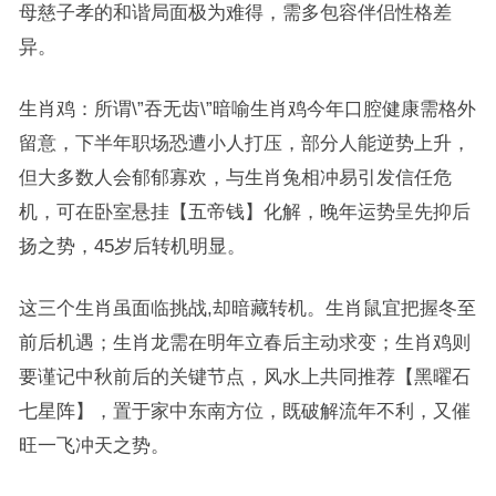
母慈子孝的和谐局面极为难得，需多包容伴侣性格差
异。
生肖鸡：所谓\”吞无齿\”暗喻生肖鸡今年口腔健康需格外
留意，下半年职场恐遭小人打压，部分人能逆势上升，
但大多数人会郁郁寡欢，与生肖兔相冲易引发信任危
机，可在卧室悬挂【五帝钱】化解，晚年运势呈先抑后
扬之势，45岁后转机明显。
这三个生肖虽面临挑战,却暗藏转机。生肖鼠宜把握冬至
前后机遇；生肖龙需在明年立春后主动求变；生肖鸡则
要谨记中秋前后的关键节点，风水上共同推荐【黑曜石
七星阵】，置于家中东南方位，既破解流年不利，又催
旺一飞冲天之势。