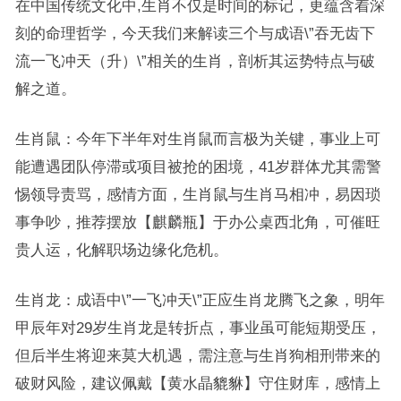
在中国传统文化中,生肖不仅是时间的标记，更蕴含着深
刻的命理哲学，今天我们来解读三个与成语\”吞无齿下
流一飞冲天（升）\”相关的生肖，剖析其运势特点与破
解之道。
生肖鼠：今年下半年对生肖鼠而言极为关键，事业上可
能遭遇团队停滞或项目被抢的困境，41岁群体尤其需警
惕领导责骂，感情方面，生肖鼠与生肖马相冲，易因琐
事争吵，推荐摆放【麒麟瓶】于办公桌西北角，可催旺
贵人运，化解职场边缘化危机。
生肖龙：成语中\”一飞冲天\”正应生肖龙腾飞之象，明年
甲辰年对29岁生肖龙是转折点，事业虽可能短期受压，
但后半生将迎来莫大机遇，需注意与生肖狗相刑带来的
破财风险，建议佩戴【黄水晶貔貅】守住财库，感情上