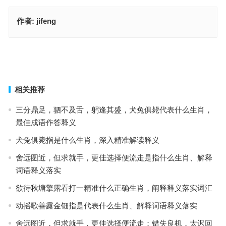
作者:
jifeng
天不做美指什么生肖·最佳解释释义解答成语
误入迷津是指什么生肖，打一最佳生肖·最佳释义解释成语解答
上一篇
下一篇
相关推荐
三分鼎足，驷不及舌，躬逢其盛，犬兔俱毙代表什么生肖，
最佳成语作答释义
犬兔俱毙指是什么生肖，深入精准解读释义
舍远图近，但求就手，更佳选择便流走是指什么生肖、解释
词语释义落实
欲待秋塘擎露看打一精准什么正确生肖，阐释释义落实词汇
动摇歌善露金钿指是代表什么生肖、解释词语释义落实
舍远图近，但求就手，更佳选择便流走；错失良机，太迟回